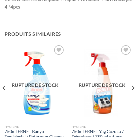
4l*4pcs
PRODUITS SIMILAIRES
Ajouter
Ajouter
à la liste
à la liste
de
de
souhaits
souhaits
RUPTURE DE STOCK
RUPTURE DE STOCK
HYGIÈNE
HYGIÈNE
750ml ERNET Banyo
750ml ERNET Yag Cozucu /
Temizleyici / Bathroom Cleaner
Dégraissant 750 ml x 6 pcs