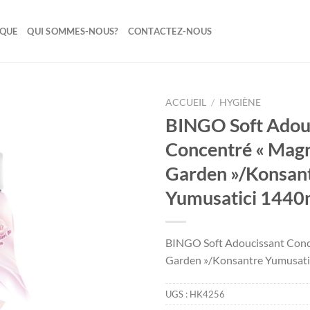
IQUE
QUI SOMMES-NOUS?
CONTACTEZ-NOUS
ACCUEIL
/
HYGIÈNE
BINGO Soft Adou
Ajouter
Concentré « Magn
à la liste
de
Garden »/Konsan
souhaits
Yumusatici 1440
BINGO Soft Adoucissant Conc
Garden »/Konsantre Yumusati
UGS :
HK4256