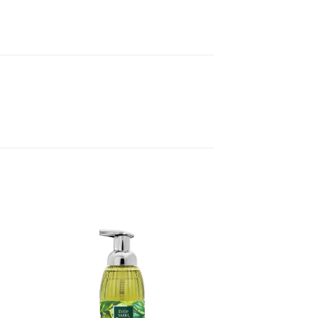
ter
Ajouter
iste
à la liste
de
its
souhaits