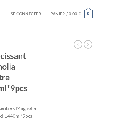
0
SE CONNECTER
PANIER /
0,00
€
cissant
olia
tre
ml*9pcs
entré « Magnolia
ci 1440ml*9pcs