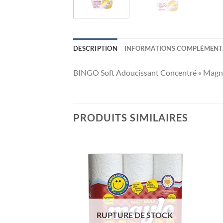
DESCRIPTION
INFORMATIONS COMPLÉMENT
BINGO Soft Adoucissant Concentré « Magn
PRODUITS SIMILAIRES
Ajouter
Ajouter
à la liste
à la liste
de
de
souhaits
souhaits
RUPTURE DE STOCK