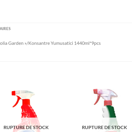
AIRES
olia Garden »/Konsantre Yumusatici 1440ml*9pcs
Ajouter
Ajou
à la liste
à la l
de
de
souhaits
souha
RUPTURE DE STOCK
RUPTURE DE STOCK