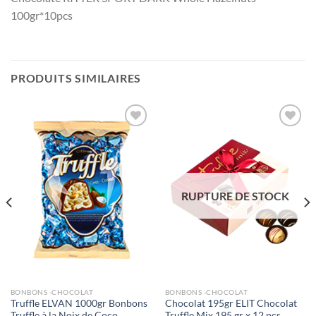
100gr*10pcs
PRODUITS SIMILAIRES
Ajouter
Ajouter
à la liste
à la liste
de
de
souhaits
souhaits
RUPTURE DE STOCK
BONBONS -CHOCOLAT
BONBONS -CHOCOLAT
Truffle ELVAN 1000gr Bonbons
Chocolat 195gr ELIT Chocolat
Truffle à la Noix de Coco
Truffle Mix 195 gr x 12 pcs