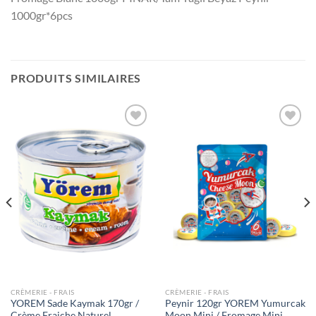
1000gr*6pcs
PRODUITS SIMILAIRES
Ajouter
Ajouter
à la liste
à la liste
de
de
souhaits
souhaits
CRÈMERIE - FRAIS
CRÈMERIE - FRAIS
YOREM Sade Kaymak 170gr /
Peynir 120gr YOREM Yumurcak
Crème Fraiche Naturel
Moon Mini / Fromage Mini