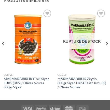
PRODUITS SIMILAIRES
Ajouter
Ajouter
à la liste
à la liste
de
de
souhaits
souhaits
RUPTURE DE STOCK
OLIVES
OLIVES
MARMARABIRLIK (Tnk) Siyah
MARMARABIRLIK Zeytin
LUKS (3XS) / Olives Noires
800gr Siyah HUSUSI Az Tuzlu (S)
800gr*6pcs
/ Olives Noires