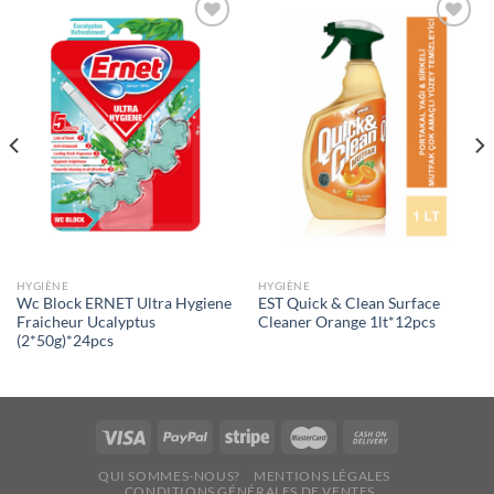
Ajouter
Ajouter
à la liste
à la liste
de
de
souhaits
souhaits
HYGIÈNE
HYGIÈNE
Wc Block ERNET Ultra Hygiene
EST Quick & Clean Surface
Fraicheur Ucalyptus
Cleaner Orange 1lt*12pcs
(2*50g)*24pcs
QUI SOMMES-NOUS?
MENTIONS LÉGALES
CONDITIONS GÉNÉRALES DE VENTES