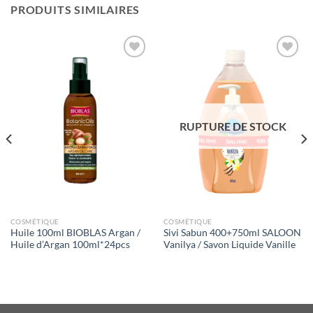
PRODUITS SIMILAIRES
Ajouter
Ajouter
à la liste
à la liste
de
de
souhaits
souhaits
RUPTURE DE STOCK
COSMÉTIQUE
COSMÉTIQUE
Huile 100ml BIOBLAS Argan /
Sivi Sabun 400+750ml SALOON
Huile d’Argan 100ml*24pcs
Vanilya / Savon Liquide Vanille