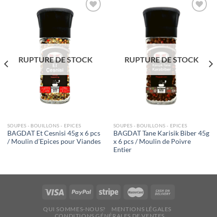
Ajouter
Ajouter
à la liste
à la liste
de
de
souhaits
souhaits
RUPTURE DE STOCK
RUPTURE DE STOCK
SOUPES - BOUILLONS - EPICES
SOUPES - BOUILLONS - EPICES
BAGDAT Et Cesnisi 45g x 6 pcs
BAGDAT Tane Karisik Biber 45g
/ Moulin d’Epices pour Viandes
x 6 pcs / Moulin de Poivre
Entier
QUI SOMMES-NOUS?
MENTIONS LÉGALES
CONDITIONS GÉNÉRALES DE VENTES