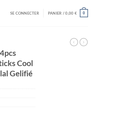
0
SE CONNECTER
PANIER /
0,00
€
S
4pcs
ticks Cool
al Gelifié