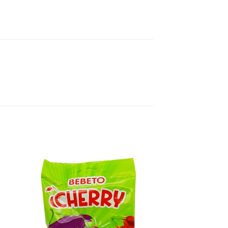
ter
Ajouter
iste
à la liste
de
its
souhaits