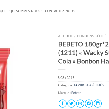
IQUE
QUI SOMMES-NOUS?
CONTACTEZ-NOUS
ACCUEIL
/
BONBONS GÉLIFIÉ
BEBETO 180gr*2
Ajouter
(1211) « Wacky S
à la liste
de
Cola » Bonbon Hal
souhaits
UGS :
B218
Catégorie :
BONBONS GÉLIFIÉS
Marque :
Bebeto