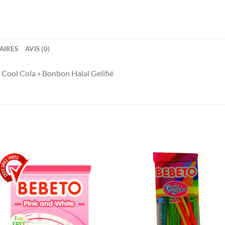
AIRES
AVIS (0)
Cool Cola » Bonbon Halal Gelifié
Ajouter
Ajou
à la liste
à la l
de
de
souhaits
souha