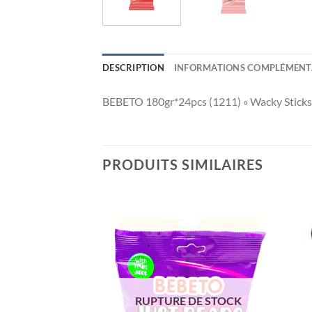
DESCRIPTION
INFORMATIONS COMPLÉMENT
BEBETO 180gr*24pcs (1211) « Wacky Sticks 
PRODUITS SIMILAIRES
Ajouter
Ajouter
à la liste
à la liste
de
de
souhaits
souhaits
 DE STOCK
RUPTURE DE STOCK