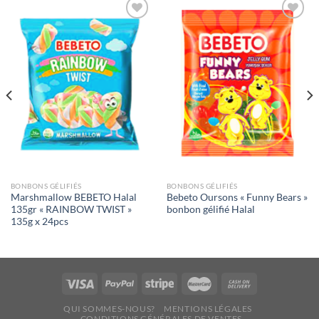
Ajouter
Ajouter
à la liste
à la liste
de
de
souhaits
souhaits
BONBONS GÉLIFIÉS
BONBONS GÉLIFIÉS
Marshmallow BEBETO Halal
Bebeto Oursons « Funny Bears »
135gr « RAINBOW TWIST »
bonbon gélifié Halal
135g x 24pcs
QUI SOMMES-NOUS?
MENTIONS LÉGALES
CONDITIONS GÉNÉRALES DE VENTES