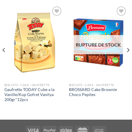
Ajouter
Ajouter
à la liste
à la liste
de
de
souhaits
souhaits
RUPTURE DE STOCK
BISCUITS - CAKE - GAUFRETTE
BISCUITS - CAKE - GAUFRETTE
Gaufrette TODAY Cube a la
BROSSARD Cake Brownie
Vanille/Kup Gofret Vanilya
Choco Pepites
200gr*12pcs