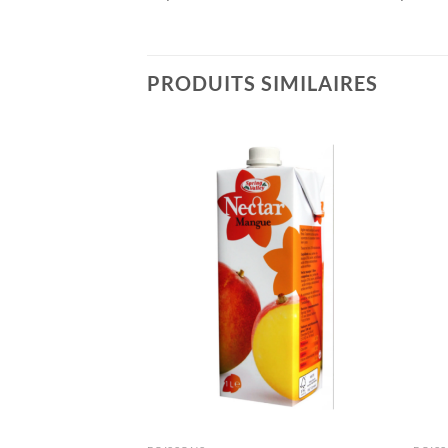
PRODUITS SIMILAIRES
Ajouter
Ajouter
à la liste
à la liste
de
de
souhaits
souhaits