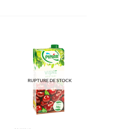
ter
Ajouter
iste
à la liste
de
its
souhaits
RUPTURE DE STOCK