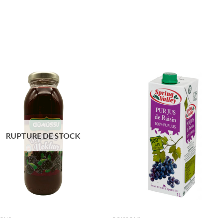
Ajouter
Ajou
à la liste
à la l
de
de
souhaits
souha
RUPTURE DE STOCK