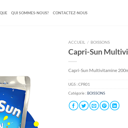
IQUE
QUI SOMMES-NOUS?
CONTACTEZ-NOUS
ACCUEIL
/
BOISSONS
Capri-Sun Multiv
Ajouter
à la liste
de
Capri-Sun Multivitamine 200m
souhaits
UGS :
CPR01
Catégorie :
BOISSONS