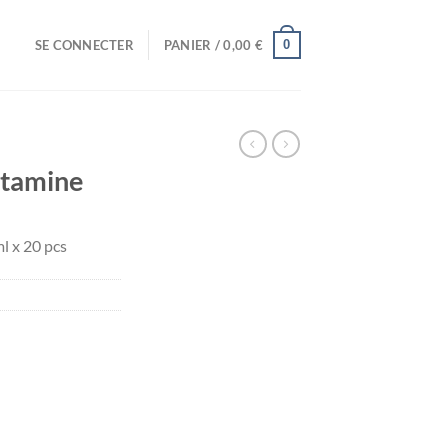
0
SE CONNECTER
PANIER /
0,00
€
itamine
l x 20 pcs