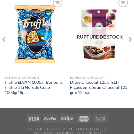
Ajouter
Ajouter
à la liste
à la liste
de
de
souhaits
souhaits
RUPTURE DE STOCK
BONBONS -CHOCOLAT
BONBONS -CHOCOLAT
Truffle ELVAN 1000gr Bonbons
Draje Chocolat 125gr ELIT
Truffle à la Noix de Coco
Figues enrobé au Chocolat 125
1000gr*8pcs
gr x 12 pcs
QUI SOMMES-NOUS?
MENTIONS LÉGALES
CONDITIONS GÉNÉRALES DE VENTES