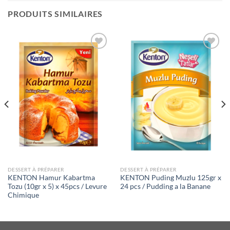
PRODUITS SIMILAIRES
Ajouter
Ajouter
à la liste
à la liste
de
de
souhaits
souhaits
DESSERT À PRÉPARER
DESSERT À PRÉPARER
KENTON Hamur Kabartma
KENTON Puding Muzlu 125gr x
Tozu (10gr x 5) x 45pcs / Levure
24 pcs / Pudding a la Banane
Chimique