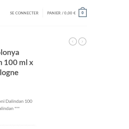
0
SE CONNECTER
PANIER /
0,00
€
lonya
 100 ml x
ologne
i Dalindan 100
alindan ***