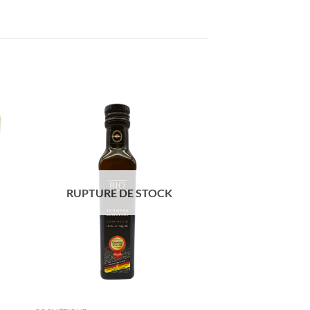
ter
Ajouter
iste
à la liste
de
its
souhaits
RUPTURE DE STOCK