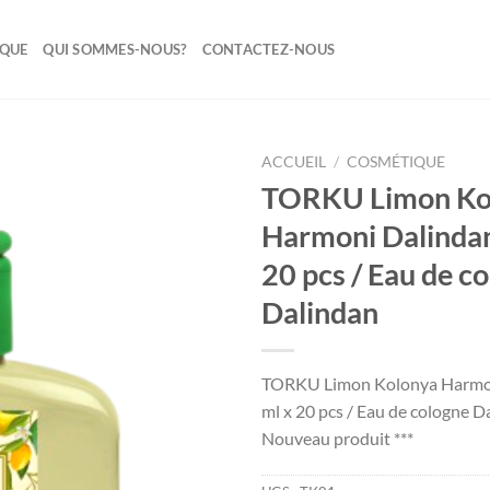
IQUE
QUI SOMMES-NOUS?
CONTACTEZ-NOUS
ACCUEIL
/
COSMÉTIQUE
TORKU Limon Ko
Ajouter
Harmoni Dalindan
à la liste
de
20 pcs / Eau de c
souhaits
Dalindan
TORKU Limon Kolonya Harmon
ml x 20 pcs / Eau de cologne D
Nouveau produit ***