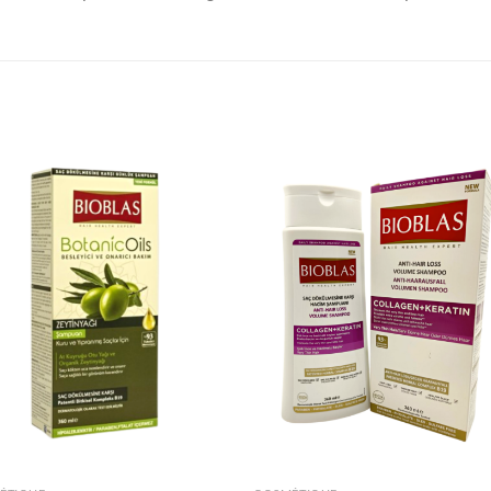
Ajouter
Ajou
à la liste
à la l
de
de
souhaits
souha