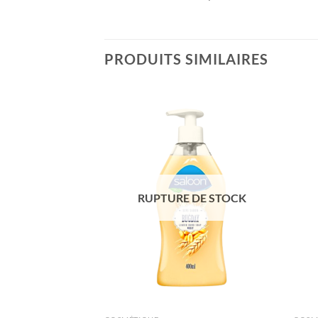
PRODUITS SIMILAIRES
Ajouter
Ajouter
à la liste
à la liste
de
de
souhaits
souhaits
RUPTURE DE STOCK