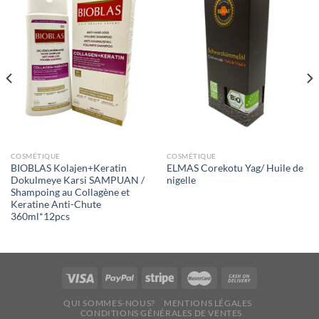
à la liste
à la liste
de
de
souhaits
souhaits
COSMÉTIQUE
COSMÉTIQUE
BIOBLAS Kolajen+Keratin
ELMAS Corekotu Yag/ Huile de
Dokulmeye Karsi SAMPUAN /
nigelle
Shampoing au Collagène et
Keratine Anti-Chute
360ml*12pcs
QUI SOMMES-NOUS?
MENTIONS LÉGALES
CONDITIONS GÉNÉRALES DE VENTES