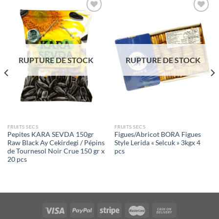
Ajouter
Ajouter
à la liste
à la liste
de
de
souhaits
souhaits
RUPTURE DE STOCK
RUPTURE DE STOCK
FRUITS SECS
FRUITS SECS
Pepites KARA SEVDA 150gr
Figues/Abricot BORA Figues
Raw Black Ay Cekirdegi / Pépins
Style Lerida « Selcuk » 3kgx 4
de Tournesol Noir Crue 150 gr x
pcs
20 pcs