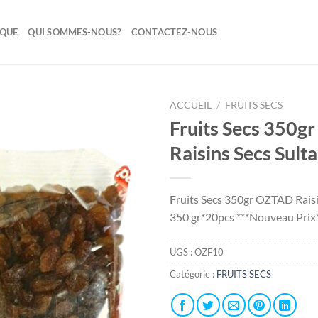
IQUE
QUI SOMMES-NOUS?
CONTACTEZ-NOUS
ACCUEIL
/
FRUITS SECS
Fruits Secs 350
Ajouter
Raisins Secs Sult
à la liste
de
souhaits
Fruits Secs 350gr OZTAD Raisi
350 gr*20pcs ***Nouveau Prix
UGS :
OZF10
Catégorie :
FRUITS SECS