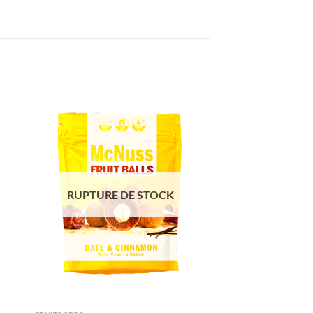
ter
Ajouter
iste
à la liste
de
its
souhaits
RUPTURE DE STOCK