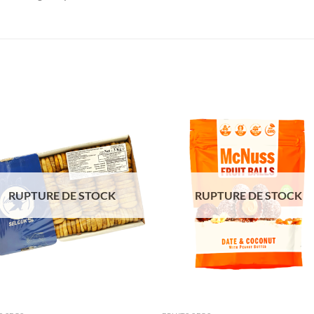
Ajouter
Ajou
à la liste
à la l
de
de
souhaits
souha
RUPTURE DE STOCK
RUPTURE DE STOCK