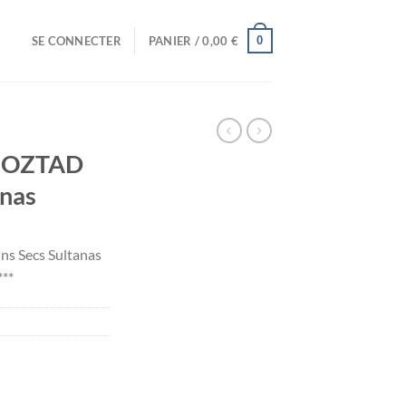
0
SE CONNECTER
PANIER /
0,00
€
gr OZTAD
anas
ns Secs Sultanas
***