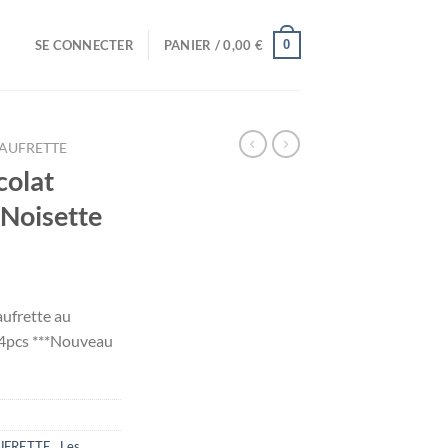
0
SE CONNECTER
PANIER /
0,00
€
 GAUFRETTE
colat
Noisette
ufrette au
24pcs ***Nouveau
AUFRETTE
,
Les