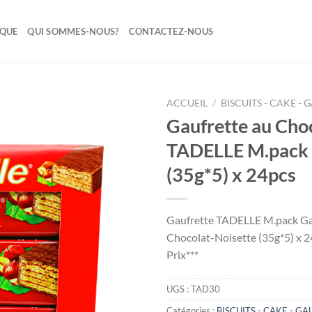
IQUE
QUI SOMMES-NOUS?
CONTACTEZ-NOUS
ACCUEIL
/
BISCUITS - CAKE -
Gaufrette au Cho
Ajouter
TADELLE M.pack 
à la liste
de
(35g*5) x 24pcs
souhaits
Gaufrette TADELLE M.pack Ga
Chocolat-Noisette (35g*5) x 
Prix***
UGS :
TAD30
Catégories :
BISCUITS - CAKE - G