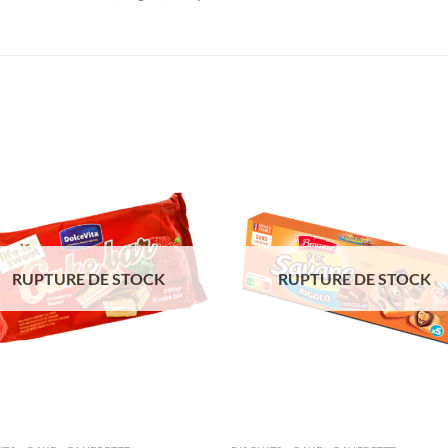
Ajouter
Ajou
à la liste
à la l
de
de
souhaits
souha
RUPTURE DE STOCK
RUPTURE DE STOCK