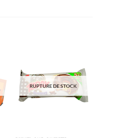
ter
Ajouter
iste
à la liste
de
its
souhaits
RUPTURE DE STOCK