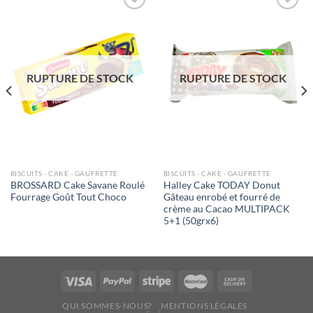
Ajouter
Ajouter
à la liste
à la liste
de
de
souhaits
souhaits
RUPTURE DE STOCK
RUPTURE DE STOCK
BISCUITS - CAKE - GAUFRETTE
BISCUITS - CAKE - GAUFRETTE
BROSSARD Cake Savane Roulé
Halley Cake TODAY Donut
Fourrage Goût Tout Choco
Gâteau enrobé et fourré de
crème au Cacao MULTIPACK
5+1 (50grx6)
QUI SOMMES-NOUS?
MENTIONS LÉGALES