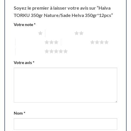
Soyez le premier à laisser votre avis sur “Halva
TORKU 350gr Nature/Sade Helva 350gr*12pcs”
Votre note
*
1 étoile sur 5
2 étoiles sur 5
3 étoiles sur 5
4 étoiles sur 5
5 étoiles sur 5
Votre avis
*
Nom
*