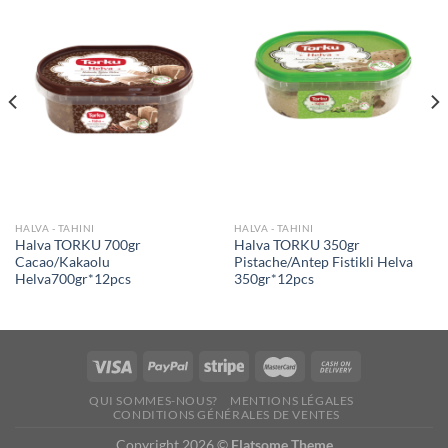
Ajouter
Ajouter
à la liste
à la liste
de
de
souhaits
souhaits
HALVA - TAHINI
HALVA - TAHINI
Halva TORKU 700gr
Halva TORKU 350gr
Cacao/Kakaolu
Pistache/Antep Fistikli Helva
Helva700gr*12pcs
350gr*12pcs
QUI SOMMES-NOUS?
MENTIONS LÉGALES
CONDITIONS GÉNÉRALES DE VENTES
Copyright 2026 ©
Flatsome Theme