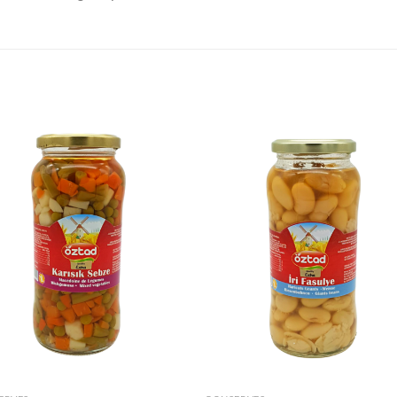
Ajouter
Ajou
à la liste
à la l
de
de
souhaits
souha