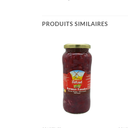
PRODUITS SIMILAIRES
Ajouter
Ajouter
à la liste
à la liste
de
de
souhaits
souhaits