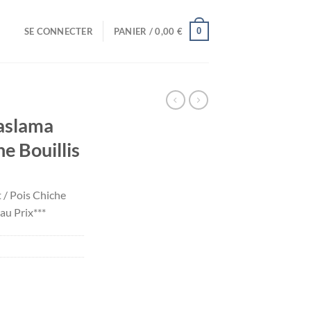
0
SE CONNECTER
PANIER /
0,00
€
aslama
e Bouillis
/ Pois Chiche
au Prix***