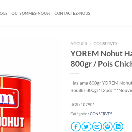
IQUE
QUI SOMMES-NOUS?
CONTACTEZ-NOUS
ACCUEIL
/
CONSERVES
YOREM Nohut H
Ajouter
800gr / Pois Chich
à la liste
de
souhaits
Haslama 800gr YOREM Nohut 
Bouillis 800gr*12pcs ***Nouve
UGS :
107901
Catégorie :
CONSERVES