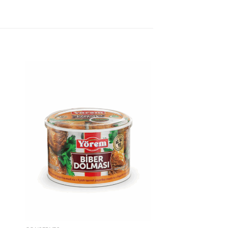
ter
Ajouter
iste
à la liste
de
its
souhaits