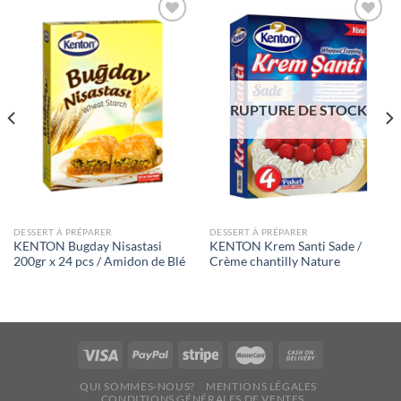
Ajouter
Ajouter
à la liste
à la liste
de
de
souhaits
souhaits
RUPTURE DE STOCK
DESSERT À PRÉPARER
DESSERT À PRÉPARER
KENTON Bugday Nisastasi
KENTON Krem Santi Sade /
200gr x 24 pcs / Amidon de Blé
Crème chantilly Nature
QUI SOMMES-NOUS?
MENTIONS LÉGALES
CONDITIONS GÉNÉRALES DE VENTES