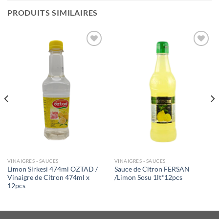
PRODUITS SIMILAIRES
Ajouter
Ajouter
à la liste
à la liste
de
de
souhaits
souhaits
VINAIGRES - SAUCES
VINAIGRES - SAUCES
Limon Sirkesi 474ml OZTAD /
Sauce de Citron FERSAN
Vinaigre de Citron 474ml x
/Limon Sosu 1lt*12pcs
12pcs