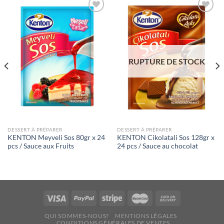
Ajouter
Ajouter
à la liste
à la liste
de
de
souhaits
souhaits
RUPTURE DE STOCK
DESSERT À PRÉPARER
DESSERT À PRÉPARER
KENTON Meyveli Sos 80gr x 24
KENTON Cikolatali Sos 128gr x
pcs / Sauce aux Fruits
24 pcs / Sauce au chocolat
QUI SOMMES-NOUS?
MENTIONS LÉGALES
CONDITIONS GÉNÉRALES DE VENTES