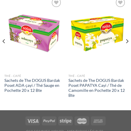
Ajouter
Ajouter
à la liste
à la liste
de
de
souhaits
souhaits
THÉ - CAFÉ
THÉ - CAFÉ
Sachets de The DOGUS Bardak
Sachets de The DOGUS Bardak
Poset ADA çayi / Thé Sauge en
Poset PAPATYA Cayi / Thé de
Pochette 20 x 12 Bte
Camomille en Pochette 20 x 12
Bte