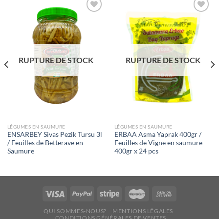
Ajouter
Ajouter
à la liste
à la liste
de
de
souhaits
souhaits
RUPTURE DE STOCK
RUPTURE DE STOCK
LÉGUMES EN SAUMURE
LÉGUMES EN SAUMURE
ENSARBEY Sivas Pezik Tursu 3l
ERBAA Asma Yaprak 400gr /
/ Feuilles de Betterave en
Feuilles de Vigne en saumure
Saumure
400gr x 24 pcs
QUI SOMMES-NOUS?
MENTIONS LÉGALES
CONDITIONS GÉNÉRALES DE VENTES