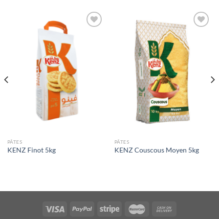
Ajouter
Ajouter
à la liste
à la liste
de
de
souhaits
souhaits
PÂTES
PÂTES
KENZ Finot 5kg
KENZ Couscous Moyen 5kg