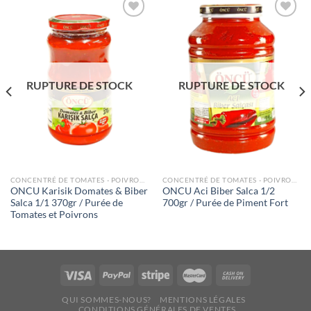
Ajouter
Ajouter
à la liste
à la liste
de
de
souhaits
souhaits
RUPTURE DE STOCK
RUPTURE DE STOCK
CONCENTRÉ DE TOMATES - POIVRONS
CONCENTRÉ DE TOMATES - POIVRONS
ONCU Karisik Domates & Biber
ONCU Aci Biber Salca 1/2
Salca 1/1 370gr / Purée de
700gr / Purée de Piment Fort
Tomates et Poivrons
QUI SOMMES-NOUS?
MENTIONS LÉGALES
CONDITIONS GÉNÉRALES DE VENTES