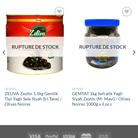
Ajouter
Ajouter
à la liste
à la liste
de
de
souhaits
souhaits
RUPTURE DE STOCK
RUPTURE DE STOCK
OLIVES
OLIVES
ZELIVA Zeytin 1.5kg Gemlik
GEMTAT 1kg Sofralik Yagli
Tipi Yagli Sele Siyah (Iri Tane) /
Siyah Zeytin (M- Mavi) / Olives
Olives Noires
Noires 1000g x 6 pcs