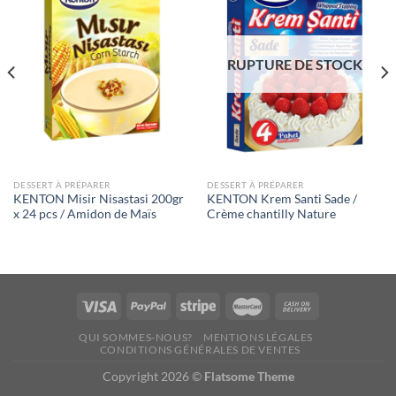
à la liste
à la liste
de
de
souhaits
souhaits
RUPTURE DE STOCK
DESSERT À PRÉPARER
DESSERT À PRÉPARER
KENTON Misir Nisastasi 200gr
KENTON Krem Santi Sade /
x 24 pcs / Amidon de Maïs
Crème chantilly Nature
QUI SOMMES-NOUS?
MENTIONS LÉGALES
CONDITIONS GÉNÉRALES DE VENTES
Copyright 2026 ©
Flatsome Theme