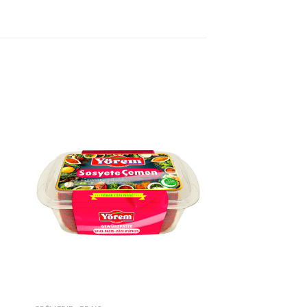
ter
Ajouter
iste
à la liste
de
its
souhaits