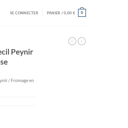
0
SE CONNECTER
PANIER /
0,00
€
il Peynir
sse
ynir / Fromage en