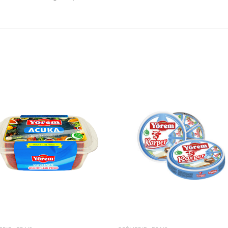
Ajouter
Ajou
à la liste
à la l
de
de
souhaits
souha