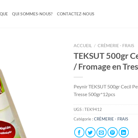
IQUE
QUI SOMMES-NOUS?
CONTACTEZ-NOUS
ACCUEIL
/
CRÈMERIE - FRAIS
TEKSUT 500gr Cec
Ajouter
/ Fromage en Tre
à la liste
de
souhaits
Peynir TEKSUT 500gr Cecil Pe
Tresse 500gr*12pcs
UGS :
TEK9412
Catégorie :
CRÈMERIE - FRAIS