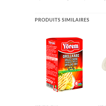
PRODUITS SIMILAIRES
Ajouter
Ajouter
à la liste
à la liste
de
de
souhaits
souhaits