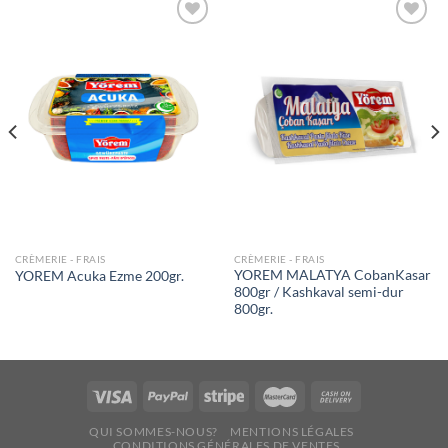
Ajouter
Ajouter
à la liste
à la liste
de
de
souhaits
souhaits
CRÈMERIE - FRAIS
CRÈMERIE - FRAIS
YOREM MALATYA CobanKasar
YOREM Acuka Ezme 200gr.
800gr / Kashkaval semi-dur
800gr.
QUI SOMMES-NOUS?
MENTIONS LÉGALES
CONDITIONS GÉNÉRALES DE VENTES