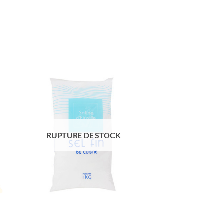
ter
Ajouter
iste
à la liste
de
its
souhaits
RUPTURE DE STOCK