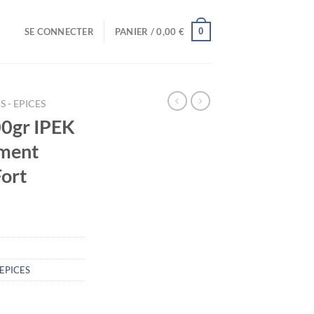
0
SE CONNECTER
PANIER /
0,00
€
 - EPICES
0gr IPEK
iment
Fort
 EPICES