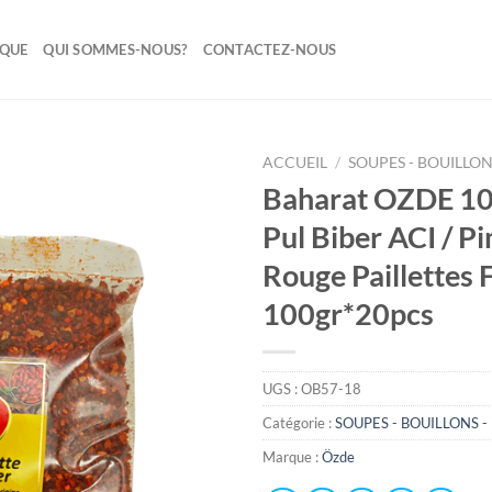
IQUE
QUI SOMMES-NOUS?
CONTACTEZ-NOUS
ACCUEIL
/
SOUPES - BOUILLONS
Baharat OZDE 10
Ajouter
Pul Biber ACI / P
à la liste
de
Rouge Paillettes 
souhaits
100gr*20pcs
UGS :
OB57-18
Catégorie :
SOUPES - BOUILLONS -
Marque :
Özde