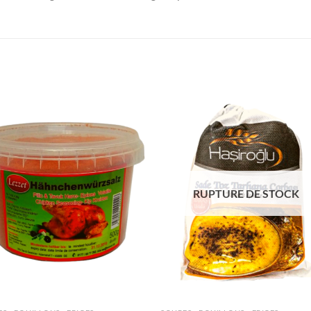
Ajouter
Ajou
à la liste
à la l
de
de
souhaits
souha
RUPTURE DE STOCK