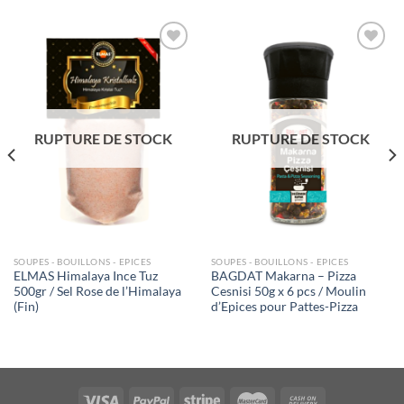
Ajouter
Ajouter
à la liste
à la liste
de
de
souhaits
souhaits
RUPTURE DE STOCK
RUPTURE DE STOCK
SOUPES - BOUILLONS - EPICES
SOUPES - BOUILLONS - EPICES
ELMAS Himalaya Ince Tuz
BAGDAT Makarna – Pizza
500gr / Sel Rose de l’Himalaya
Cesnisi 50g x 6 pcs / Moulin
(Fin)
d’Epices pour Pattes-Pizza