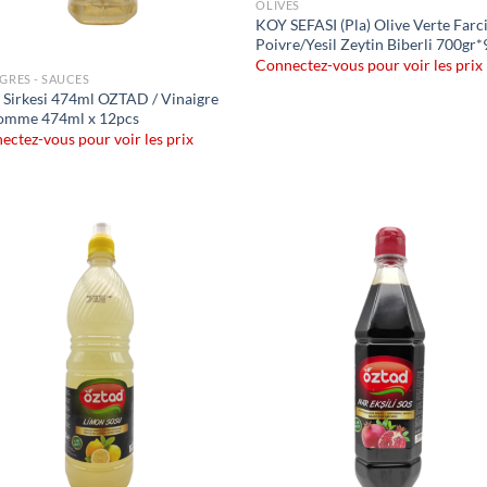
OLIVES
KOY SEFASI (Pla) Olive Verte Farc
Poivre/Yesil Zeytin Biberli 700gr
Connectez-vous pour voir les prix
IGRES - SAUCES
 Sirkesi 474ml OZTAD / Vinaigre
omme 474ml x 12pcs
ectez-vous pour voir les prix
Ajouter
Ajo
à la liste
à la 
de
d
souhaits
souh