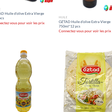
E
D Huile d’olive Extra Vierge
HUILE
pcs
OZTAD Huile d’olive Extra Vierge
ectez-vous pour voir les prix
750ml*12 pcs
Connectez-vous pour voir les prix
Ajouter
Ajo
à la liste
à la 
de
d
souhaits
souh