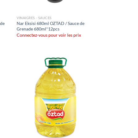
VINAIGRES - SAUCES
 de
Nar Eksisi 680ml OZTAD / Sauce de
Grenade 680ml*12pcs
Connectez-vous pour voir les prix
uter
Ajouter
liste
à la liste
e
de
aits
souhaits