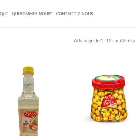
IQUE
QUI SOMMES-NOUS?
CONTACTEZ-NOUS
Affichage de 1–12 sur 62 résu
Ajouter
Ajo
à la liste
à la 
de
d
souhaits
souh