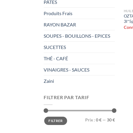
PÂTES
HUIL
Produits Frais
OZTA
3l*5
RAYON BAZAR
Conn
SOUPES - BOUILLONS - EPICES
SUCETTES
THÉ - CAFÉ
VINAIGRES - SAUCES
Zaini
FILTRER PAR TARIF
Prix
Prix
Prix :
0 €
—
30 €
FILTRER
min
max