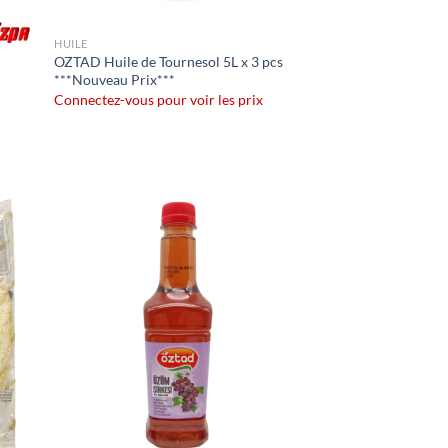
HUILE
OZTAD Huile de Tournesol 5L x 3 pcs
***Nouveau Prix***
Connectez-vous pour voir les prix
uter
Ajouter
liste
à la liste
e
de
aits
souhaits