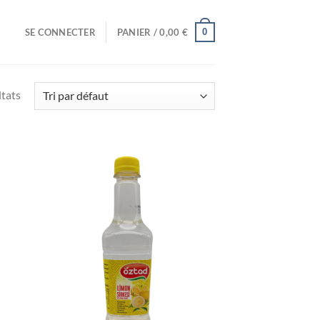
0
SE CONNECTER
PANIER /
0,00
€
ltats
uter
Ajouter
liste
à la liste
e
de
aits
souhaits