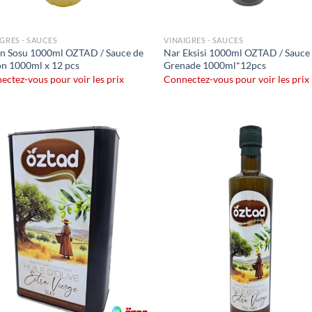
IGRES - SAUCES
VINAIGRES - SAUCES
n Sosu 1000ml OZTAD / Sauce de
Nar Eksisi 1000ml OZTAD / Sauce
on 1000ml x 12 pcs
Grenade 1000ml*12pcs
ectez-vous pour voir les prix
Connectez-vous pour voir les prix
Ajouter
Ajo
à la liste
à la 
de
d
souhaits
souh