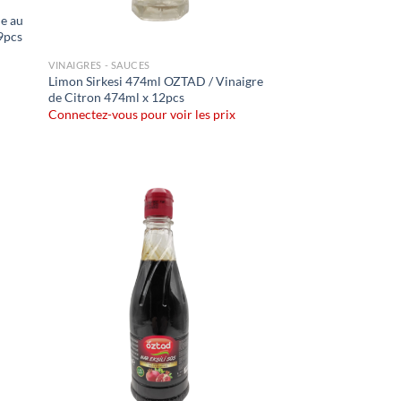
ie au
*9pcs
VINAIGRES - SAUCES
Limon Sirkesi 474ml OZTAD / Vinaigre
de Citron 474ml x 12pcs
Connectez-vous pour voir les prix
uter
Ajouter
liste
à la liste
e
de
aits
souhaits