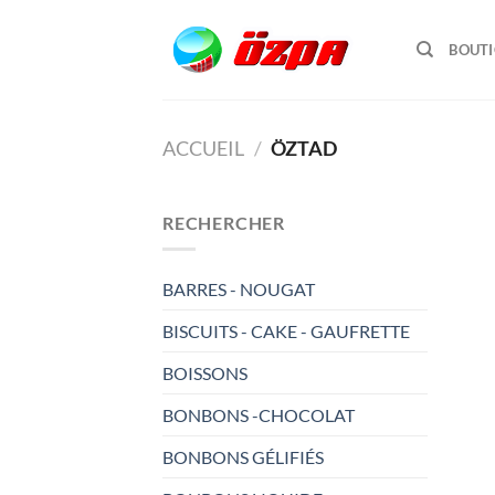
Passer
au
BOUT
contenu
ACCUEIL
/
ÖZTAD
RECHERCHER
BARRES - NOUGAT
BISCUITS - CAKE - GAUFRETTE
BOISSONS
BONBONS -CHOCOLAT
BONBONS GÉLIFIÉS