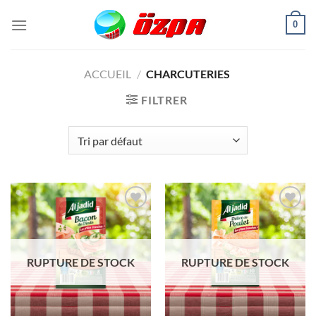
Passer
0
au
contenu
ACCUEIL
/
CHARCUTERIES
FILTRER
Ajouter
Ajouter
à la liste
à la liste
de
de
souhaits
souhaits
RUPTURE DE STOCK
RUPTURE DE STOCK