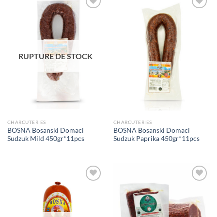
Ajouter
Ajouter
à la liste
à la liste
de
de
souhaits
souhaits
RUPTURE DE STOCK
CHARCUTERIES
CHARCUTERIES
BOSNA Bosanski Domaci
BOSNA Bosanski Domaci
Sudzuk Mild 450gr*11pcs
Sudzuk Paprika 450gr*11pcs
Ajouter
Ajouter
à la liste
à la liste
de
de
souhaits
souhaits