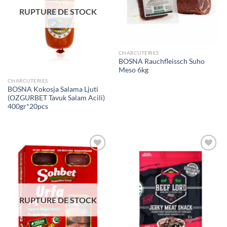
RUPTURE DE STOCK
CHARCUTERIES
BOSNA Rauchfleissch Suho
Meso 6kg
CHARCUTERIES
BOSNA Kokosja Salama Ljuti
(OZGURBET Tavuk Salam Acili)
400gr*20pcs
Ajouter
Ajouter
à la liste
à la liste
de
de
souhaits
souhaits
RUPTURE DE STOCK