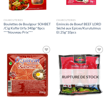
CHARCUTERIES
CHARCUTERIES
Boulettes de Boulgour SOHBET
Emincés de Boeuf BEEF LORD
/Cig Kofte Urfa 340gr*8pcs
Séché aux Epices/Kurutulmus
***Nouveau Prix***
Et 25g*10pcs
Ajouter
Ajouter
à la liste
à la liste
de
de
souhaits
souhaits
RUPTURE DE STOCK