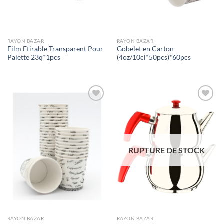
RAYON BAZAR
RAYON BAZAR
Film Etirable Transparent Pour
Gobelet en Carton
Palette 23q*1pcs
(4oz/10cl*50pcs)*60pcs
Ajouter
Ajouter
à la liste
à la liste
de
de
souhaits
souhaits
RUPTURE DE STOCK
RAYON BAZAR
RAYON BAZAR