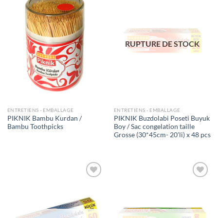
Ajouter
Ajouter
à la liste
à la liste
de
de
souhaits
souhaits
RUPTURE DE STOCK
ENTRETIENS - EMBALLAGE
ENTRETIENS - EMBALLAGE
PIKNIK Bambu Kurdan /
PIKNIK Buzdolabi Poseti Buyuk
Bambu Toothpicks
Boy / Sac congelation taille
Grosse (30*45cm- 20’li) x 48 pcs
Ajouter
Ajouter
à la liste
à la liste
de
de
souhaits
souhaits