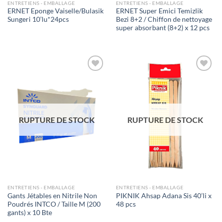
ENTRETIENS - EMBALLAGE
ENTRETIENS - EMBALLAGE
ERNET Eponge Vaiselle/Bulasik
ERNET Super Emici Temizlik
Sungeri 10’lu*24pcs
Bezi 8+2 / Chiffon de nettoyage
super absorbant (8+2) x 12 pcs
Ajouter
Ajouter
à la liste
à la liste
de
de
souhaits
souhaits
RUPTURE DE STOCK
RUPTURE DE STOCK
ENTRETIENS - EMBALLAGE
ENTRETIENS - EMBALLAGE
Gants Jétables en Nitrile Non
PIKNIK Ahsap Adana Sis 40’li x
Poudrés INTCO / Taille M (200
48 pcs
gants) x 10 Bte