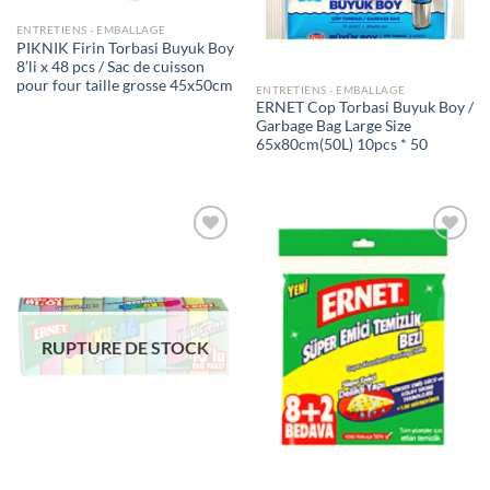
ENTRETIENS - EMBALLAGE
PIKNIK Firin Torbasi Buyuk Boy
8’li x 48 pcs / Sac de cuisson
pour four taille grosse 45x50cm
ENTRETIENS - EMBALLAGE
ERNET Cop Torbasi Buyuk Boy /
Garbage Bag Large Size
65x80cm(50L) 10pcs * 50
Ajouter
Ajouter
à la liste
à la liste
de
de
souhaits
souhaits
RUPTURE DE STOCK