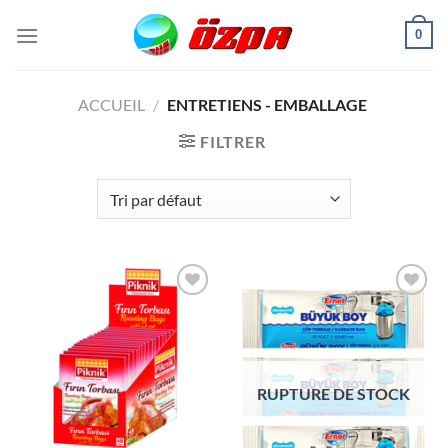
Passer
0
au
contenu
ACCUEIL
/
ENTRETIENS - EMBALLAGE
FILTRER
Ajouter
Ajouter
à la liste
à la liste
de
de
souhaits
souhaits
RUPTURE DE STOCK