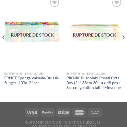
Ajouter
Ajouter
à la liste
à la liste
de
de
souhaits
souhaits
RUPTURE DE STOCK
RUPTURE DE STOCK
ENTRETIENS - EMBALLAGE
ENTRETIENS - EMBALLAGE
ERNET Eponge Vaiselle/Bulasik
PIKNIK Buzdolabi Poseti Orta
Sungeri 10’lu*24pcs
Boy (24* 38cm 30’lu) x 48 pcs /
Sac congelation taille Moyenne
QUI SOMMES-NOUS?
MENTIONS LÉGALES
CONDITIONS GÉNÉRALES DE VENTES