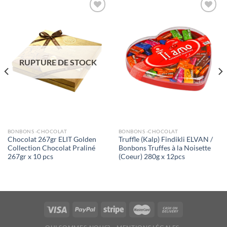
Ajouter
Ajouter
à la liste
à la liste
de
de
souhaits
souhaits
RUPTURE DE STOCK
BONBONS -CHOCOLAT
BONBONS -CHOCOLAT
Chocolat 267gr ELIT Golden
Truffle (Kalp) Findikli ELVAN /
Collection Chocolat Praliné
Bonbons Truffes à la Noisette
267gr x 10 pcs
(Coeur) 280g x 12pcs