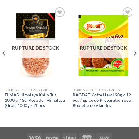
Ajouter
Ajouter
à la liste
à la liste
de
de
souhaits
souhaits
RUPTURE DE STOCK
RUPTURE DE STOCK
SOUPES - BOUILLONS - EPICES
SOUPES - BOUILLONS - EPICES
ELMAS Himalaya Kalin Tuz
BAGDAT Kofte Harci 90g x 12
1000gr / Sel Rose de l’Himalaya
pcs / Epice de Préparation pour
(Gros) 1000g x 20pcs
Boulette de Viandes