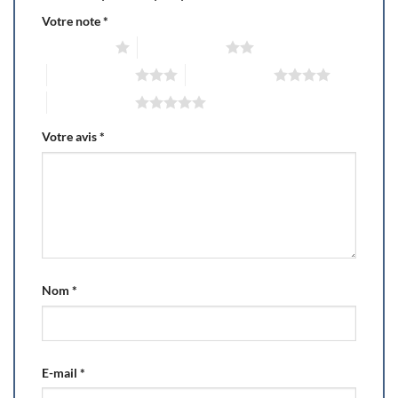
Votre note
*
1 étoile sur 5
2 étoiles sur 5
3 étoiles sur 5
4 étoiles sur 5
5 étoiles sur 5
Votre avis
*
Nom
*
E-mail
*