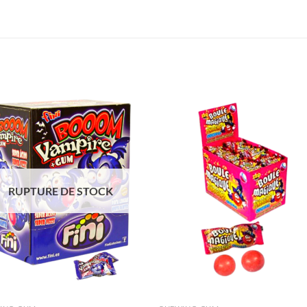
Ajouter
Ajou
à la liste
à la l
de
de
souhaits
souha
RUPTURE DE STOCK