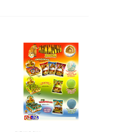
ter
Ajouter
iste
à la liste
de
its
souhaits