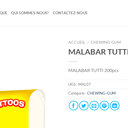
IQUE
QUI SOMMES-NOUS?
CONTACTEZ-NOUS
ACCUEIL
/
CHEWING-GUM
MALABAR TUTTI
Ajouter
à la liste
de
MALABAR TUTTI 200pcs
souhaits
UGS :
MAL07
Catégorie :
CHEWING-GUM