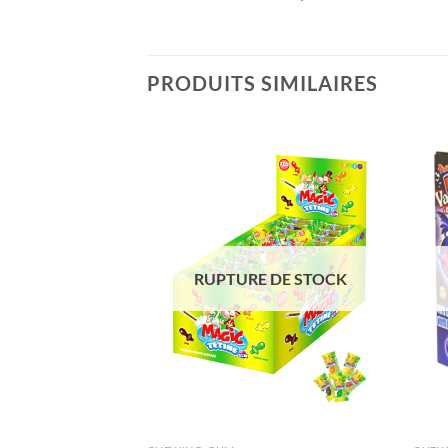
PRODUITS SIMILAIRES
Ajouter
Ajouter
à la liste
à la liste
de
de
souhaits
souhaits
RUPTURE DE STOCK