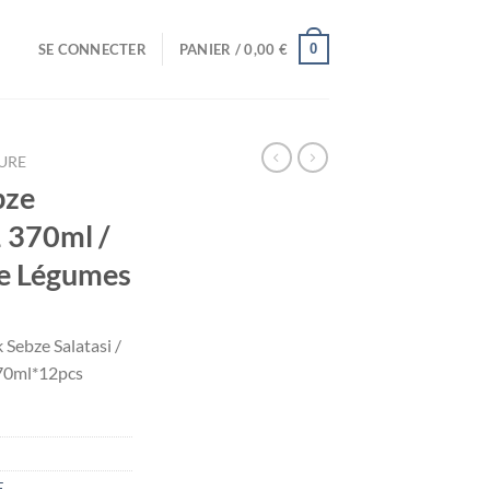
0
SE CONNECTER
PANIER /
0,00
€
URE
bze
1 370ml /
te Légumes
Sebze Salatasi /
370ml*12pcs
E