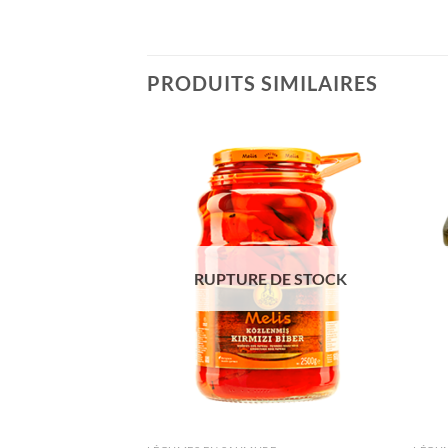
PRODUITS SIMILAIRES
Ajouter
Ajouter
à la liste
à la liste
de
de
souhaits
souhaits
RUPTURE DE STOCK