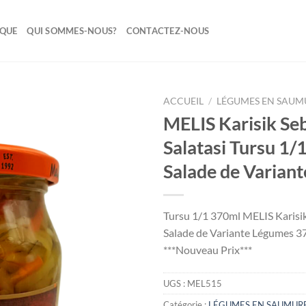
IQUE
QUI SOMMES-NOUS?
CONTACTEZ-NOUS
ACCUEIL
/
LÉGUMES EN SAUM
MELIS Karisik Se
Ajouter
Salatasi Tursu 1/
à la liste
de
Salade de Varian
souhaits
Tursu 1/1 370ml MELIS Karisik 
Salade de Variante Légumes 
***Nouveau Prix***
UGS :
MEL515
Catégorie :
LÉGUMES EN SAUMUR