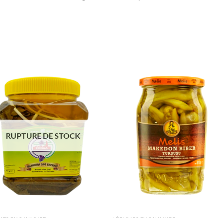
Ajouter
Ajou
à la liste
à la l
de
de
souhaits
souha
RUPTURE DE STOCK