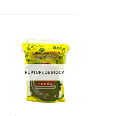
ter
Ajouter
iste
à la liste
de
its
souhaits
RUPTURE DE STOCK