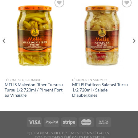
Ajouter
Ajouter
à la liste
à la liste
de
de
souhaits
souhaits
LÉGUMES EN SAUMURE
LÉGUMES EN SAUMURE
MELIS Makedon Biber Tursusu
MELIS Patlican Salatasi Tursu
Tursu 1/2 720ml / Piment Fort
1/2 720ml / Salade
au Vinaigre
D’aubergines
QUI SOMMES-NOUS?
MENTIONS LÉGALES
CONDITIONS GÉNÉRALES DE VENTES