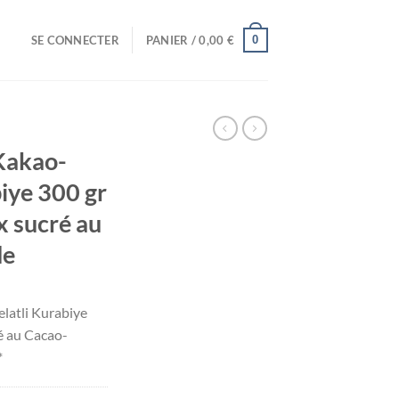
0
SE CONNECTER
PANIER /
0,00
€
Kakao-
iye 300 gr
x sucré au
de
atli Kurabiye
é au Cacao-
*