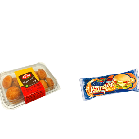
Ajouter
Ajou
à la liste
à la l
de
de
souhaits
souha