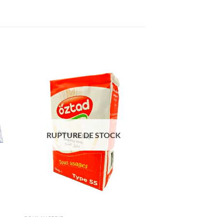
ter
Ajouter
iste
à la liste
de
its
souhaits
RUPTURE DE STOCK