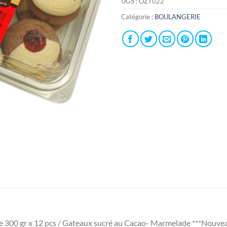
UGS :
OZT022
Catégorie :
BOULANGERIE
300 gr x 12 pcs / Gateaux sucré au Cacao- Marmelade ***Nouvea