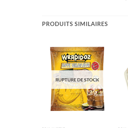
PRODUITS SIMILAIRES
Ajouter
Ajouter
à la liste
à la liste
de
de
souhaits
souhaits
RUPTURE DE STOCK