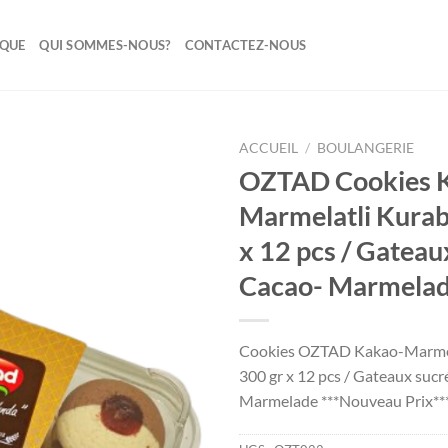
IQUE
QUI SOMMES-NOUS?
CONTACTEZ-NOUS
ACCUEIL
/
BOULANGERIE
OZTAD Cookies 
Ajouter
Marmelatli Kurab
à la liste
de
x 12 pcs / Gateau
souhaits
Cacao- Marmela
Cookies OZTAD Kakao-Marmel
300 gr x 12 pcs / Gateaux sucr
Marmelade ***Nouveau Prix**