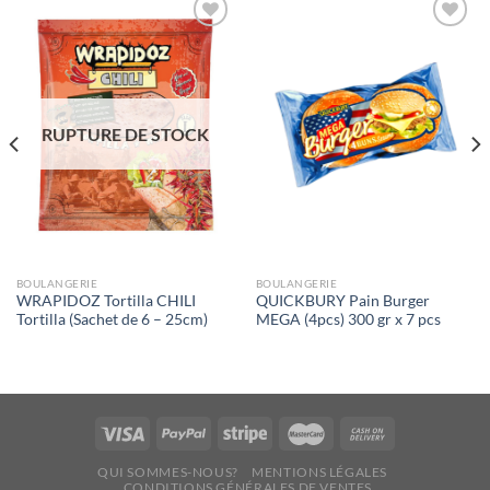
Ajouter
Ajouter
à la liste
à la liste
de
de
souhaits
souhaits
RUPTURE DE STOCK
BOULANGERIE
BOULANGERIE
WRAPIDOZ Tortilla CHILI
QUICKBURY Pain Burger
Tortilla (Sachet de 6 – 25cm)
MEGA (4pcs) 300 gr x 7 pcs
QUI SOMMES-NOUS?
MENTIONS LÉGALES
CONDITIONS GÉNÉRALES DE VENTES