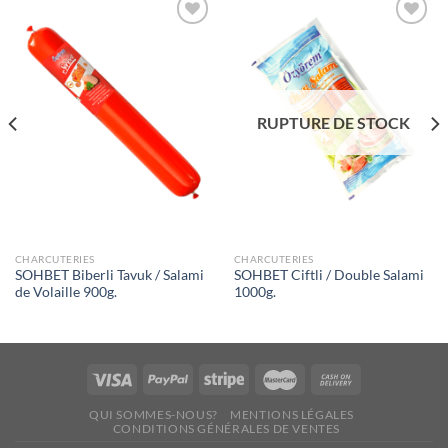
Ajouter
Ajouter
à la liste
à la liste
de
de
souhaits
souhaits
RUPTURE DE STOCK
CHARCUTERIES
CHARCUTERIES
SOHBET Biberli Tavuk / Salami
SOHBET Ciftli / Double Salami
de Volaille 900g.
1000g.
QUI SOMMES-NOUS?
MENTIONS LÉGALES
CONDITIONS GÉNÉRALES DE VENTES