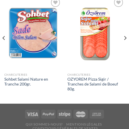
Ajouter
Ajouter
à la liste
à la liste
de
de
souhaits
souhaits
CHARCUTERIES
CHARCUTERIES
Sohbet Salami Nature en
OZYOREM Pizza Sigir /
Tranche 200gr.
Tranches de Salami de Boeuf
80g.
QUI SOMMES-NOUS?
MENTIONS LÉGALES
CONDITIONS GÉNÉRALES DE VENTES